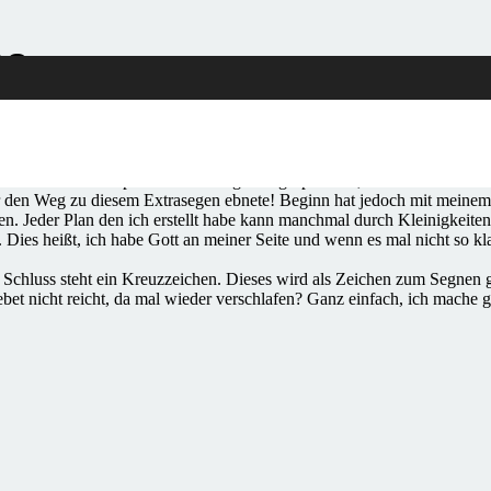
es
enst” nach den Ferien gefeiert. Für mich ein Anlass darüber nachzuden
eben betritt einen persönlichen Segen zugesprochen, eine schöne Gest
 mir den Weg zu diesem Extrasegen ebnete! Beginn hat jedoch mit meinem
en. Jeder Plan den ich erstellt habe kann manchmal durch Kleinigkei
 Dies heißt, ich habe Gott an meiner Seite und wenn es mal nicht so kla
chluss steht ein Kreuzzeichen. Dieses wird als Zeichen zum Segnen ge
bet nicht reicht, da mal wieder verschlafen? Ganz einfach, ich mach