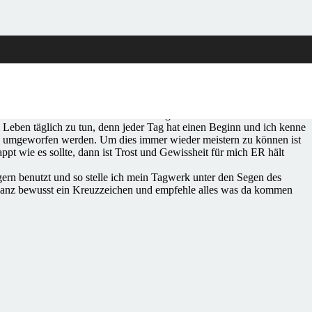
ken wo für mich ein Beginn sein könnte. In den genannten
e. Nur eine Geste? Oder schon ein liebgewordenes Ritual!
 Leben täglich zu tun, denn jeder Tag hat einen Beginn und ich kenne
ten umgeworfen werden. Um dies immer wieder meistern zu können ist
ppt wie es sollte, dann ist Trost und Gewissheit für mich ER hält
rn benutzt und so stelle ich mein Tagwerk unter den Segen des
e ganz bewusst ein Kreuzzeichen und empfehle alles was da kommen