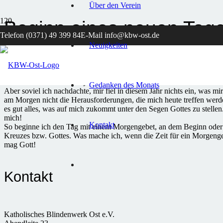
Über den Verein
Beginn eines neuen Tag
Telefon (0371) 49 399 84
E-Mail info@kbw-ost.de
Neuigkeiten
vor 12 Monaten
In vielen unserer Gemeinden wird oder wurde ein “Beginner Gottesdi
Gottesdiensten bekommt jeder, der einen neuen Abschnitt in seinem L
Gedanken des Monats
Aber soviel ich nachdachte, mir fiel in diesem Jahr nichts ein, was
am Morgen nicht die Herausforderungen, die mich heute treffen werd
es gut alles, was auf mich zukommt unter den Segen Gottes zu stellen.
mich!
Kontakt
So beginne ich den Tag mit einem Morgengebet, an dem Beginn oder S
Kreuzes bzw. Gottes. Was mache ich, wenn die Zeit für ein Morgenge
mag Gott!
Kontakt
Katholisches Blindenwerk Ost e.V.