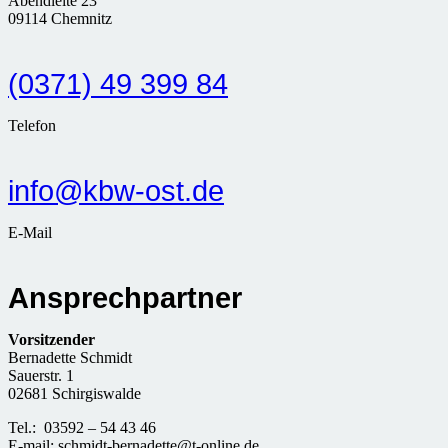
Abendleite 23
09114 Chemnitz
(0371) 49 399 84
Telefon
info@kbw-ost.de
E-Mail
Ansprechpartner
Vorsitzender
Bernadette Schmidt
Sauerstr. 1
02681 Schirgiswalde
Tel.: 03592 – 54 43 46
E-mail: schmidt-bernadette@t-online.de