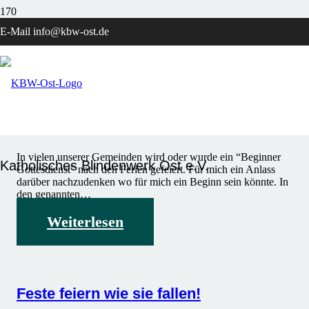
Gedanken des Monats
E-Mail info@kbw-ost.de
Beginn eines neuen Tages
GEDANKEN DES MONATS
vor 11 Monaten
In vielen unserer Gemeinden wird oder wurde ein “Beginner
Katholisches Blindenwerk Ost e.V.
Gottesdienst” nach den Ferien gefeiert. Für mich ein Anlass
darüber nachzudenken wo für mich ein Beginn sein könnte. In
den genannten…
Weiterlesen
Feste feiern wie sie fallen!