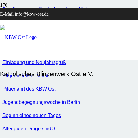
Der Countdown für die Anmeldung läuft!
E-Mail info@kbw-ost.de
Impressionen vom Rennsteig
Ostern und Ostergeschenk
Mitgliederversammlung und Bistumstage des KBW Ost e.V.
Einladung und Neujahrsgruß
Katholisches Blindenwerk Ost e.V.
Pilger in letzter Minute
Pilgerfahrt des KBW Ost
Jugendbegegnungswoche in Berlin
Beginn eines neuen Tages
Aller guten Dinge sind 3